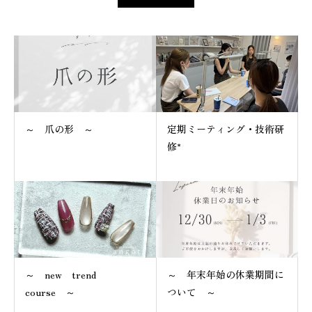
～ 爪の形 ～
定期ミーティング・技術研
修*
～ new trend
～ 年末年始の休業期間に
course ～
ついて ～