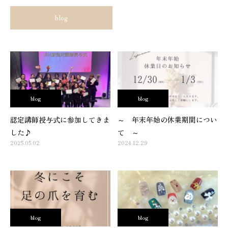
blog
blog
blog
認定講師授与式に参加してきま
～ 年末年始の休業期間につい
した♪
て ～
2025.05.02
2024.12.29
blog
blog