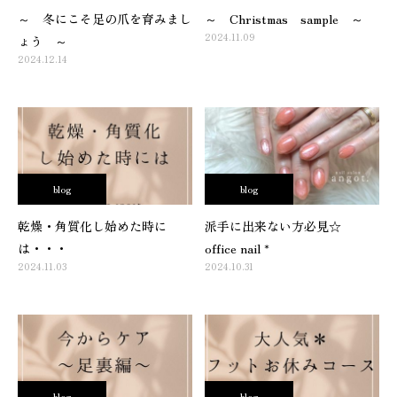
～ 冬にこそ足の爪を育みまし
～ Christmas sample ～
2024.11.09
ょう ～
2024.12.14
blog
blog
乾燥・角質化し始めた時に
派手に出来ない方必見☆
は・・・
office nail *
2024.11.03
2024.10.31
blog
blog