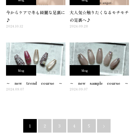
今からケアで冬も綺麗な足裏に
大人気☆触りたくなるモチモチ
♪
の足裏へ♪
2024.10.12
2024.09.28
blog
blog
～ new trend course ～
～ new sample course ～
2024.09.07
2024.09.07
1
2
3
4
5