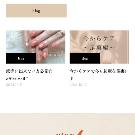
blog
blog
blog
派手に出来ない方必見☆
今からケアで冬も綺麗な足裏に
office nail *
♪
2024.10.31
2024.10.12